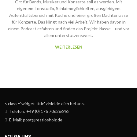
Ort für Bands, Musiker und Konzerte soll es werden. Mit
eigenem Tonstudio, Schlafmöglichkeiten, ausgiebigem
Aufenthaltsbereich mit Küche und einer großen Dachterrasse
für Konzerte. Das klingt nach viel Arbeit. Wir haben davon in
einem Podcast erfahren und finden das Projekt klasse – und vor
allem unterstützenswert.
WEITERLESEN
< class="widget-title">Melde dich bei uns.
Telefon: +49 (0) 176 70626646
E-Mail: post@restlosholz.de
FOLGE UNS