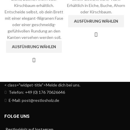
Kirschbaum erhältlich.
Erhältlich in Eiche, Buche, Ahorn
Entscheide selbst, ob dein Brett
oder Kirschbaum.
mit einer elegant-filigranen Fase
AUSFÜHRUNG WÄHLEN
oder einer geschmeidig-
gefühlvollen Rundung an den
Kanten versehen werden soll.
AUSFÜHRUNG WÄHLEN
< class="widget-title">Melde dich bei uns.
Telefon: +49 (0) 176 70626646
E-Mail: post@restlosholz.de
FOLGE UNS
RestlosHolz auf Instagram