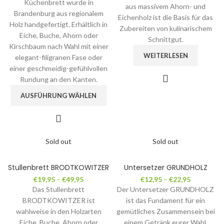
Küchenbrett wurde in
aus massivem Ahorn- und
Brandenburg aus regionalem
Eichenholz ist die Basis für das
Holz handgefertigt. Erhältlich in
Zubereiten von kulinarischem
Eiche, Buche, Ahorn oder
Schnittgut.
Kirschbaum nach Wahl mit einer
WEITERLESEN
elegant-filigranen Fase oder
einer geschmeidig-gefühlvollen
Rundung an den Kanten.
AUSFÜHRUNG WÄHLEN
Sold out
Sold out
Stullenbrett BRODTKOWITZER
Untersetzer GRUNDHOLZ
€
19,95
–
€
49,95
€
12,95
–
€
22,95
Das Stullenbrett
Der Untersetzer GRUNDHOLZ
BRODTKOWITZER ist
ist das Fundament für ein
wahlweise in den Holzarten
gemütliches Zusammensein bei
Eiche, Buche, Ahorn oder
einem Getränk eurer Wahl.