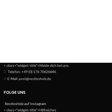
< class="widget-title">Melde dich bei uns.
Telefon: +49 (0) 176 70626646
E-Mail: post@restlosholz.de
FOLGE UNS
RestlosHolz auf Instagram
< class="widget-title">Hilfreiches