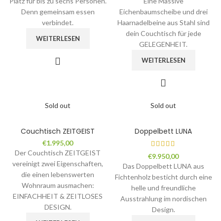
Platz für bis zu sechs Personen.
Eine Massive
Denn gemeinsam essen
Eichenbaumscheibe und drei
verbindet.
Haarnadelbeine aus Stahl sind
dein Couchtisch für jede
WEITERLESEN
GELEGENHEIT.
WEITERLESEN
Sold out
Sold out
Couchtisch ZEITGEIST
Doppelbett LUNA
€
1.995,00
Der Couchtisch ZEITGEIST
€
9.950,00
vereinigt zwei Eigenschaften,
Das Doppelbett LUNA aus
die einen lebenswerten
Fichtenholz besticht durch eine
Wohnraum ausmachen:
helle und freundliche
EINFACHHEIT & ZEITLOSES
Ausstrahlung im nordischen
DESIGN.
Design.