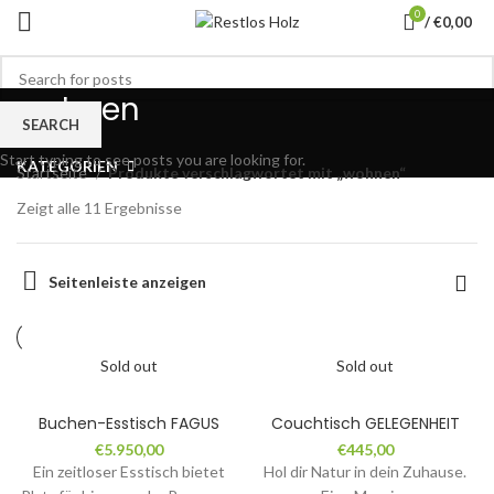
0
/
€
0,00
wohnen
SEARCH
Start typing to see posts you are looking for.
KATEGORIEN
Startseite
Produkte verschlagwortet mit „wohnen“
Zeigt alle 11 Ergebnisse
Seitenleiste anzeigen
Sold out
Sold out
Buchen-Esstisch FAGUS
Couchtisch GELEGENHEIT
€
5.950,00
€
445,00
Ein zeitloser Esstisch bietet
Hol dir Natur in dein Zuhause.