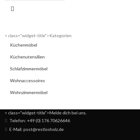
< class="widget-title">Kategorien
Küchenmöbel
Küchenutensilien
Schlafzimmermöbel
Wohnaccessoires
Wohnzimmermöbel
< class="widget-title">Melde dich bei uns.
Telefon: +49 (0) 176 70626646
E-Mail: post@restlosholz.de