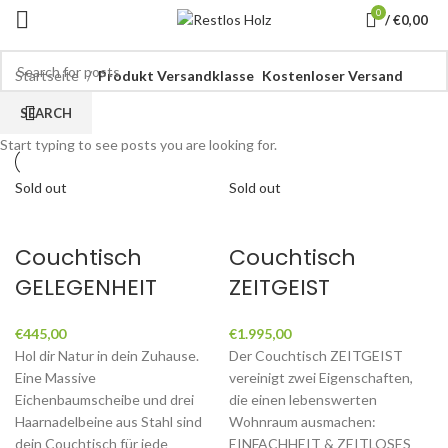
0
/
€
0,00
Startseite
Produkt Versandklasse
Kostenloser Versand
SEARCH
Start typing to see posts you are looking for.
Sold out
Sold out
Couchtisch
Couchtisch
GELEGENHEIT
ZEITGEIST
€
445,00
€
1.995,00
Hol dir Natur in dein Zuhause.
Der Couchtisch ZEITGEIST
Eine Massive
vereinigt zwei Eigenschaften,
Eichenbaumscheibe und drei
die einen lebenswerten
Haarnadelbeine aus Stahl sind
Wohnraum ausmachen:
dein Couchtisch für jede
EINFACHHEIT & ZEITLOSES